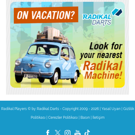
Radikal Players © by Radikal Darts - Copyright 2009 - 2026
|
Yasal Uyarı
|
Gizlilik
Politikası
|
Cerezler Politikası
|
Basın
|
İletişim